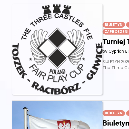
BIULETYN
ZAPROSZENI
Turniej
by Cyprian B
BIULETYN 2026
The Three Ca
BIULETYN
Biulety