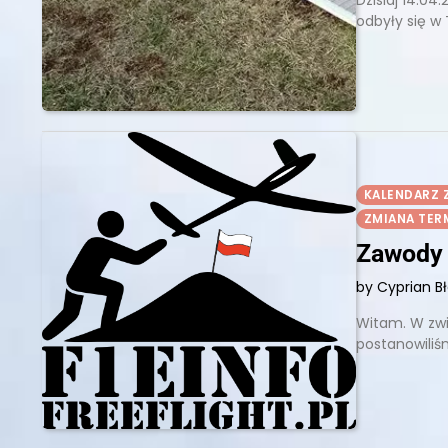
odbyły się w
KALENDARZ
ZMIANA TE
Zawody 
by Cyprian B
Witam. W zw
postanowiliś