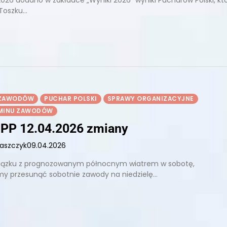
 Toszku…
 ZAWODÓW
PUCHAR POLSKI
SPRAWY ORGANIZACYJNE
RMINU ZAWODÓW
PP 12.04.2026 zmiany
łaszczyk
09.04.2026
iązku z prognozowanym północnym wiatrem w sobotę,
my przesunąć sobotnie zawody na niedzielę…