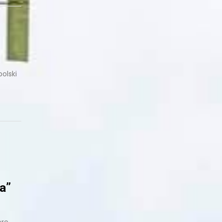
olski
a”
óre