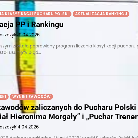
JA KLASYFIKACJI PUCHARU POLSKI
AKTUALIZACJA RANKINGU
acja PP i Rankingu
łaszczyk
29.04.2026
jszym została poprawiony program liczenia klasyfikacji pucharu p
ostał usunięty błąd…
SKI
WYNIKI ZAWODÓW
zawodów zaliczanych do Pucharu Polski
ał Hieronima Morgały” i „Puchar Trener
łaszczyk
14.04.2026
.2026 dodano w zakładce „Wyniki 2026” wyniki Pucharów Polski, kt