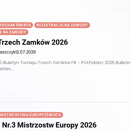
PUCHAR ŚWIATA
REJESTRACJA NA ZAWODY
E NA ZAWODY
 Trzech Zamków 2026
łaszczyk
12.07.2026
 Biuletyn Turnieju Trzech Zamków F1E - POLPobierz 2026 Bulletin
stles…
MISTRZOSTWA EUROPY/ŚWIATA
n Nr.3 Mistrzostw Europy 2026