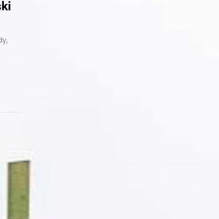
ski
dy,