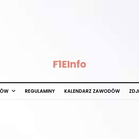
F1EInfo
DÓW
REGULAMINY
KALENDARZ ZAWODÓW
ZDJ