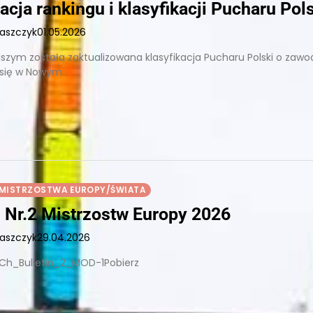
acja rankingu i klasyfikacji Pucharu Pol
łaszczyk
01.05.2026
jszym została zaktualizowana klasyfikacja Pucharu Polski o zawo
 się w Nowym…
MISTRZOSTWA EUROPY/ŚWIATA
n Nr.2 Mistrzostw Europy 2026
łaszczyk
29.04.2026
 ECh_Bulletin_2_MOD-1Pobierz