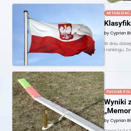
AKTUALIZAC
Klasyfik
by Cyprian B
W dniu dzisie
i rankingu. Z
PUCHAR POL
Wyniki 
„Memori
by Cyprian B
Dzisiaj 14.04