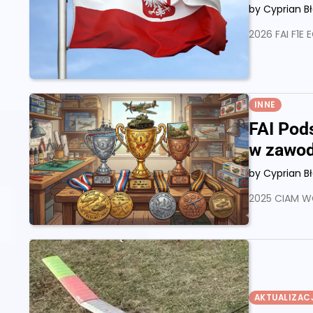
by Cyprian B
2026 FAI F1E
INNE
FAI Pod
w zawo
by Cyprian B
2025 CIAM W
AKTUALIZAC