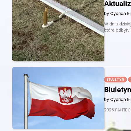
Aktualiz
by Cyprian B
W dniu dzisie
które odbyły
BIULETYN
Biulety
by Cyprian B
2026 FAI F1E