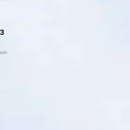
03
iach