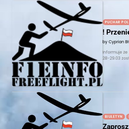
PUCHAR POL
! Przen
by Cyprian B
Informuje że
28-29.03 zos
BIULETYN
Zaprosz