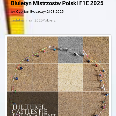
Biuletyn Mistrzostw Polski F1E 2025
by Cyprian Błaszczyk
21.08.2025
biuletyn_mp_2025Pobierz