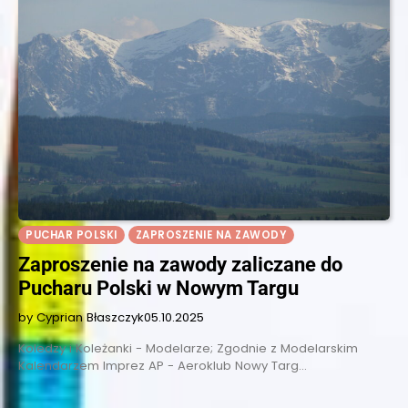
PUCHAR POLSKI
ZAPROSZENIE NA ZAWODY
Zaproszenie na zawody zaliczane do
Pucharu Polski w Nowym Targu
by Cyprian Błaszczyk
05.10.2025
Koledzy i Koleżanki - Modelarze; Zgodnie z Modelarskim
Kalendarzem Imprez AP - Aeroklub Nowy Targ…