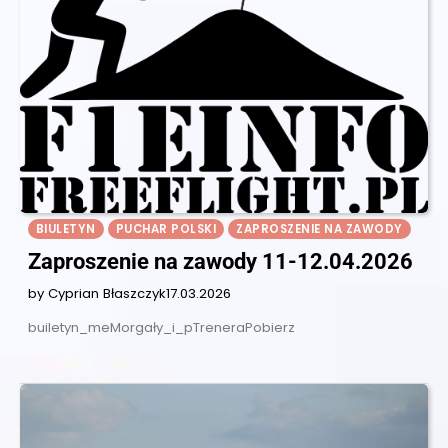
BIULETYN
PUCHAR POLSKI
ZAPROSZENIE NA ZAWODY
Zaproszenie na zawody 11-12.04.2026
by Cyprian Błaszczyk
17.03.2026
builetyn_meMorgały_i_pTreneraPobierz