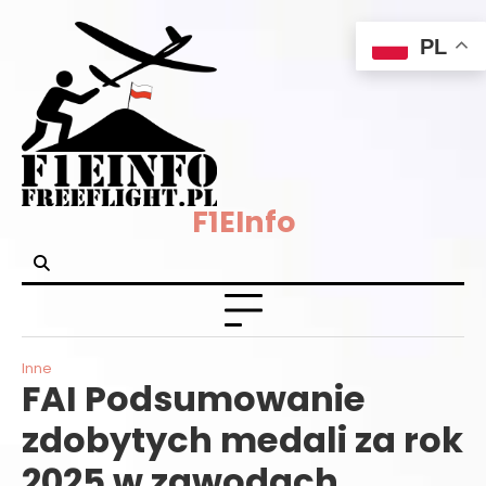
Skip
PL
to
content
F1EInfo
Inne
FAI Podsumowanie
zdobytych medali za rok
2025 w zawodach