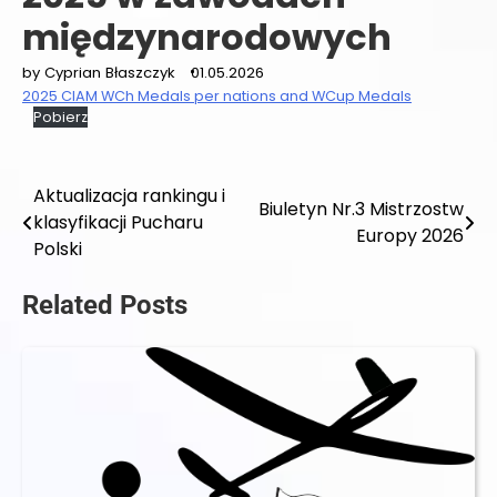
międzynarodowych
by Cyprian Błaszczyk
01.05.2026
2025 CIAM WCh Medals per nations and WCup Medals
Pobierz
Aktualizacja rankingu i
Nawigacja
Biuletyn Nr.3 Mistrzostw
klasyfikacji Pucharu
Europy 2026
wpisu
Polski
Related Posts