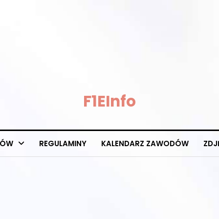
F1EInfo
DÓW
REGULAMINY
KALENDARZ ZAWODÓW
ZDJ