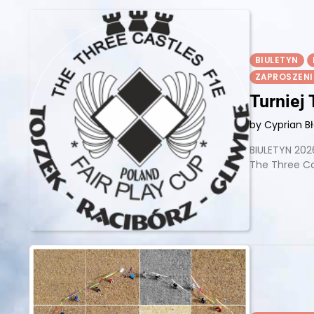
BIULETYN
ZAPROSZENI
Turniej
by Cyprian B
BIULETYN 2026
The Three Ca