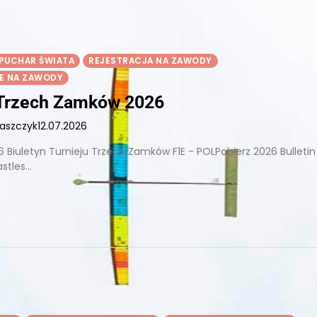
PUCHAR ŚWIATA
REJESTRACJA NA ZAWODY
E NA ZAWODY
 Trzech Zamków 2026
łaszczyk
12.07.2026
 Biuletyn Turnieju Trzech Zamków F1E - POLPobierz 2026 Bulletin
stles…