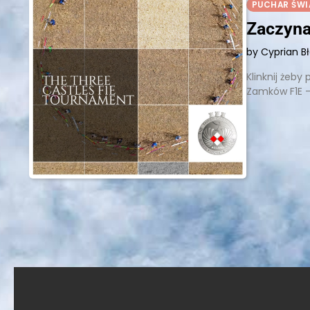
PUCHAR ŚWI
Zaczyna
by Cyprian B
Klinknij żeby
Zamków F1E -