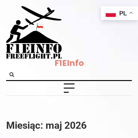
Skip
PL
to
content
F1EInfo
Miesiąc:
maj 2026