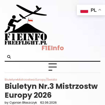
Skip
PL
to
content
F1EInfo
Biuletyn
Mistrzostwa Europy/Świata
Biuletyn Nr.3 Mistrzostw
Europy 2026
by Cyprian Błaszczyk
22.06.2026