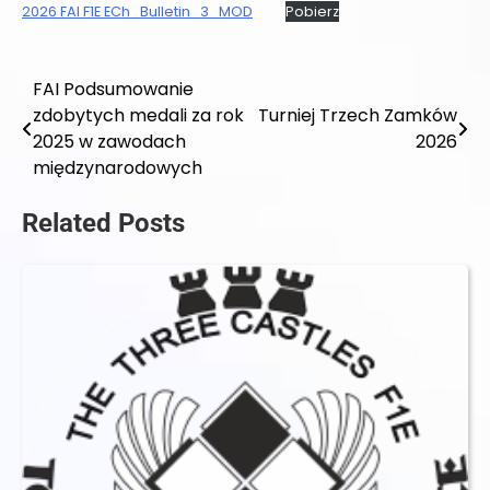
2026 FAI F1E ECh_Bulletin_3_MOD
Pobierz
FAI Podsumowanie
Nawigacja
zdobytych medali za rok
Turniej Trzech Zamków
wpisu
2025 w zawodach
2026
międzynarodowych
Related Posts