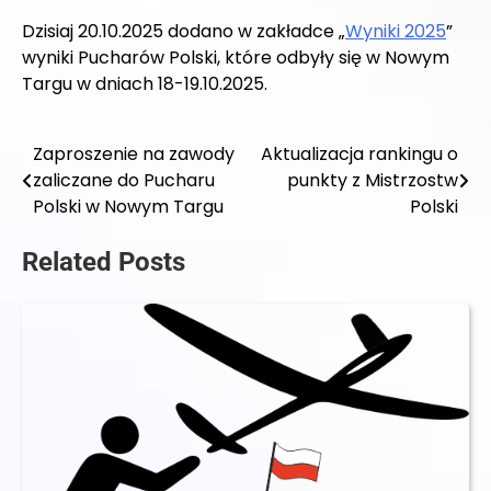
Dzisiaj 20.10.2025 dodano w zakładce „
Wyniki 2025
”
wyniki Pucharów Polski, które odbyły się w Nowym
Targu w dniach 18-19.10.2025.
Zaproszenie na zawody
Aktualizacja rankingu o
Nawigacja
zaliczane do Pucharu
punkty z Mistrzostw
wpisu
Polski w Nowym Targu
Polski
Related Posts