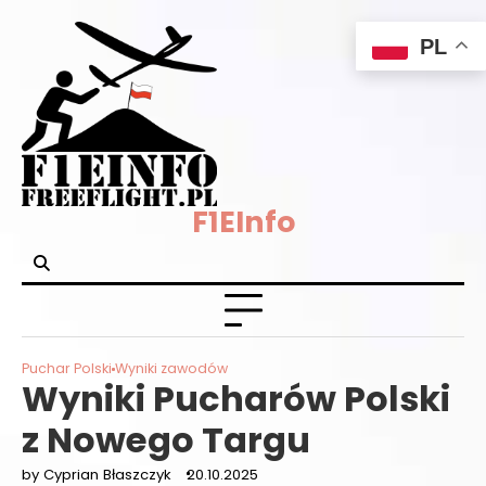
Skip
PL
to
content
F1EInfo
Puchar Polski
Wyniki zawodów
Wyniki Pucharów Polski
z Nowego Targu
by Cyprian Błaszczyk
20.10.2025