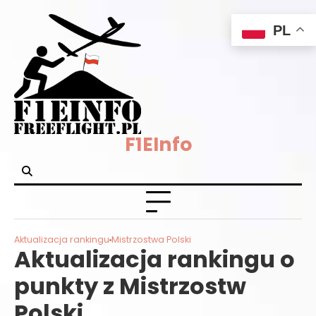
Skip
PL
to
content
F1EInfo
Aktualizacja rankingu
Mistrzostwa Polski
Aktualizacja rankingu o
punkty z Mistrzostw
Polski