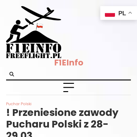
Skip
PL
to
content
F1EInfo
Puchar Polski
! Przeniesione zawody
Pucharu Polski z 28-
29.03