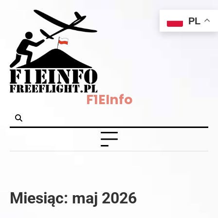
Skip
PL
to
content
F1EInfo
Miesiąc:
maj 2026