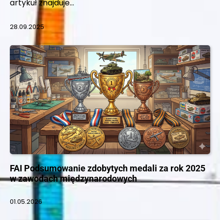
artykuł znajduje…
28.09.2025
FAI Podsumowanie zdobytych medali za rok 2025
w zawodach międzynarodowych
01.05.2026