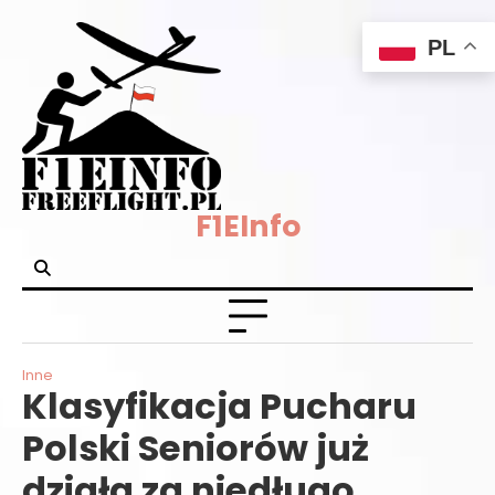
Skip
PL
to
content
F1EInfo
Inne
Klasyfikacja Pucharu
Polski Seniorów już
działa za niedługo