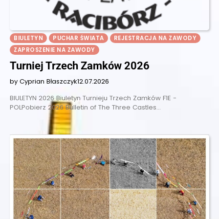
BIULETYN
PUCHAR ŚWIATA
REJESTRACJA NA ZAWODY
ZAPROSZENIE NA ZAWODY
Turniej Trzech Zamków 2026
by Cyprian Błaszczyk
12.07.2026
BIULETYN 2026 Biuletyn Turnieju Trzech Zamków F1E -
POLPobierz 2026 Bulletin of The Three Castles…