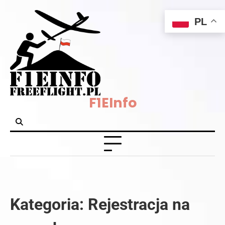
Skip
PL
to
content
F1EInfo
Kategoria:
Rejestracja na