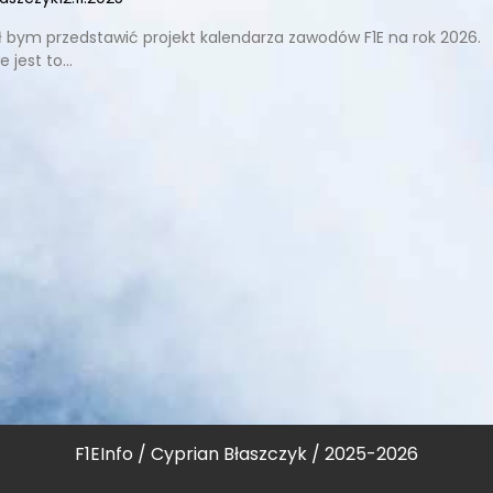
ał bym przedstawić projekt kalendarza zawodów F1E na rok 2026.
 jest to…
F1EInfo / Cyprian Błaszczyk / 2025-2026