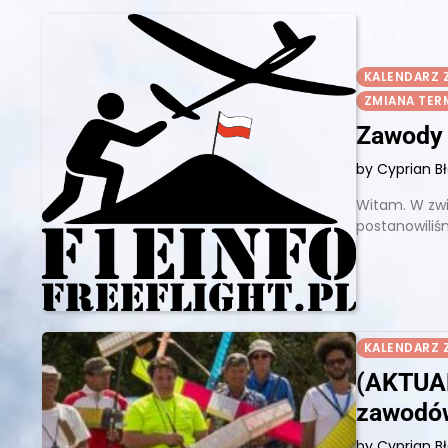
KALENDARZ
ZMIANA TE
Zawody 
by Cyprian B
Witam. W zw
postanowiliś
KALENDARZ
(AKTUAL
zawodó
by Cyprian B