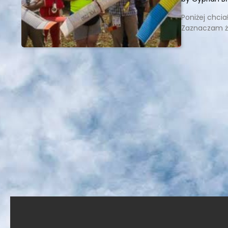
Poniżej chci
Zaznaczam że