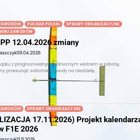
 ZAWODÓW
PUCHAR POLSKI
SPRAWY ORGANIZACYJNE
RMINU ZAWODÓW
PP 12.04.2026 zmiany
łaszczyk
09.04.2026
iązku z prognozowanym północnym wiatrem w sobotę,
my przesunąć sobotnie zawody na niedzielę…
 ZAWODÓW
SPRAWY ORGANIZACYJNE
IZACJA 17.11.2026) Projekt kalendarz
w F1E 2026
łaszczyk
12.11.2025