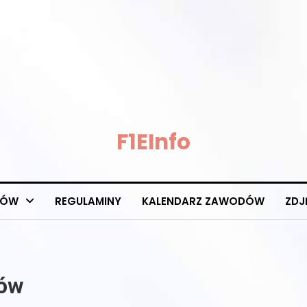
F1EInfo
DÓW
REGULAMINY
KALENDARZ ZAWODÓW
ZDJ
dów