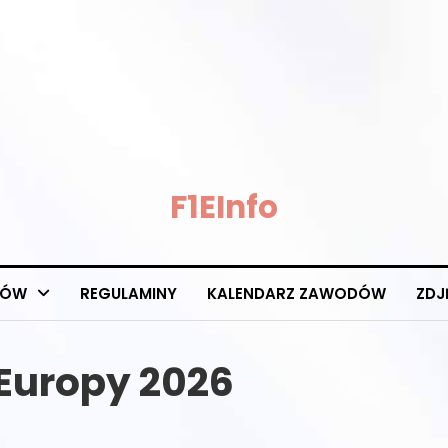
F1EInfo
DÓW
REGULAMINY
KALENDARZ ZAWODÓW
ZDJ
 Europy 2026