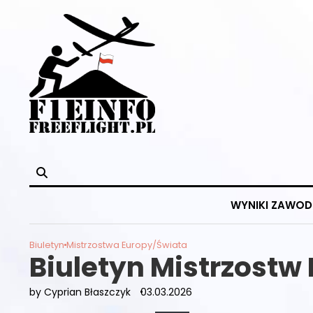
Skip
to
content
WYNIKI ZAWO
Biuletyn
Mistrzostwa Europy/Świata
Biuletyn Mistrzostw
by Cyprian Błaszczyk
03.03.2026