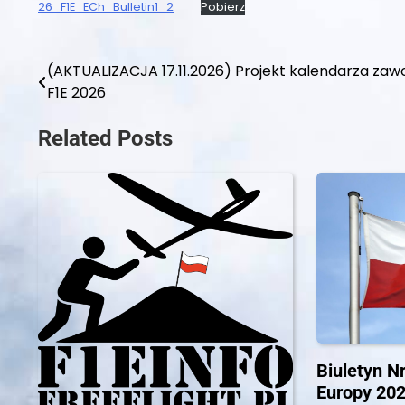
26_F1E_ECh_Bulletin1_2
Pobierz
(AKTUALIZACJA 17.11.2026) Projekt kalendarza za
Nawigacja
F1E 2026
wpisu
Related Posts
Biuletyn N
Europy 20